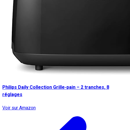
Philips Daily Collection Grille-pain – 2 tranches, 8
réglages
Voir sur Amazon