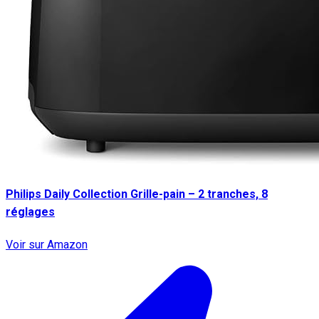
Philips Daily Collection Grille-pain – 2 tranches, 8
réglages
Voir sur Amazon