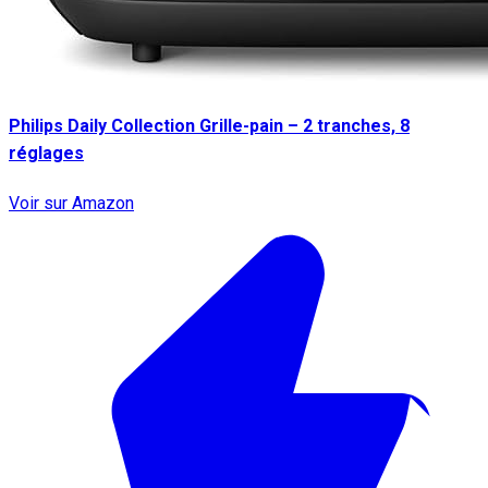
Philips Daily Collection Grille-pain – 2 tranches, 8
réglages
Voir sur Amazon