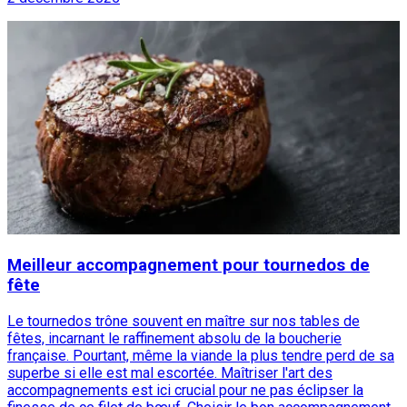
Meilleur accompagnement pour tournedos de
fête
Le tournedos trône souvent en maître sur nos tables de
fêtes, incarnant le raffinement absolu de la boucherie
française. Pourtant, même la viande la plus tendre perd de sa
superbe si elle est mal escortée. Maîtriser l'art des
accompagnements est ici crucial pour ne pas éclipser la