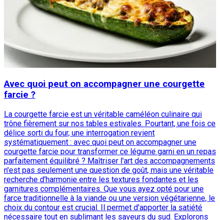
Avec quoi peut on accompagner une courgette
farcie ?
La courgette farcie est un véritable caméléon culinaire qui
trône fièrement sur nos tables estivales. Pourtant, une fois ce
délice sorti du four, une interrogation revient
systématiquement : avec quoi peut on accompagner une
courgette farcie pour transformer ce légume garni en un repas
parfaitement équilibré ? Maîtriser l'art des accompagnements
n'est pas seulement une question de goût, mais une véritable
recherche d'harmonie entre les textures fondantes et les
garnitures complémentaires. Que vous ayez opté pour une
farce traditionnelle à la viande ou une version végétarienne, le
choix du contour est crucial. Il permet d'apporter la satiété
nécessaire tout en sublimant les saveurs du sud. Explorons