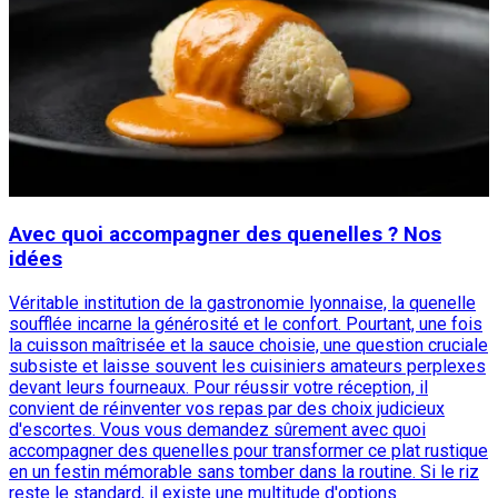
Avec quoi accompagner des quenelles ? Nos
idées
Véritable institution de la gastronomie lyonnaise, la quenelle
soufflée incarne la générosité et le confort. Pourtant, une fois
la cuisson maîtrisée et la sauce choisie, une question cruciale
subsiste et laisse souvent les cuisiniers amateurs perplexes
devant leurs fourneaux. Pour réussir votre réception, il
convient de réinventer vos repas par des choix judicieux
d'escortes. Vous vous demandez sûrement avec quoi
accompagner des quenelles pour transformer ce plat rustique
en un festin mémorable sans tomber dans la routine. Si le riz
reste le standard, il existe une multitude d'options