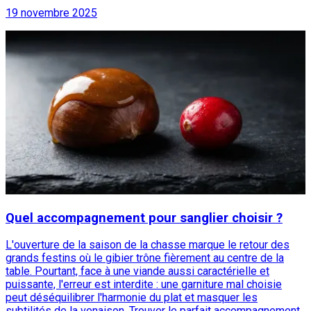
19 novembre 2025
Quel accompagnement pour sanglier choisir ?
L'ouverture de la saison de la chasse marque le retour des
grands festins où le gibier trône fièrement au centre de la
table. Pourtant, face à une viande aussi caractérielle et
puissante, l'erreur est interdite : une garniture mal choisie
peut déséquilibrer l'harmonie du plat et masquer les
subtilités de la venaison. Trouver le parfait accompagnement