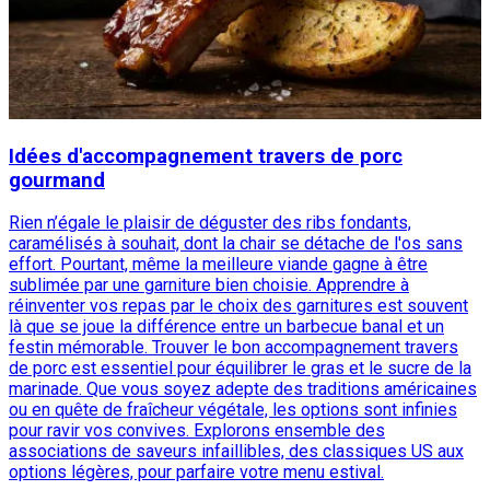
Idées d'accompagnement travers de porc
gourmand
Rien n’égale le plaisir de déguster des ribs fondants,
caramélisés à souhait, dont la chair se détache de l'os sans
effort. Pourtant, même la meilleure viande gagne à être
sublimée par une garniture bien choisie. Apprendre à
réinventer vos repas par le choix des garnitures est souvent
là que se joue la différence entre un barbecue banal et un
festin mémorable. Trouver le bon accompagnement travers
de porc est essentiel pour équilibrer le gras et le sucre de la
marinade. Que vous soyez adepte des traditions américaines
ou en quête de fraîcheur végétale, les options sont infinies
pour ravir vos convives. Explorons ensemble des
associations de saveurs infaillibles, des classiques US aux
options légères, pour parfaire votre menu estival.