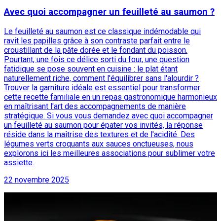
Avec quoi accompagner un feuilleté au saumon ?
Le feuilleté au saumon est ce classique indémodable qui
ravit les papilles grâce à son contraste parfait entre le
croustillant de la pâte dorée et le fondant du poisson.
Pourtant, une fois ce délice sorti du four, une question
fatidique se pose souvent en cuisine : le plat étant
naturellement riche, comment l'équilibrer sans l'alourdir ?
Trouver la garniture idéale est essentiel pour transformer
cette recette familiale en un repas gastronomique harmonieux
en maîtrisant l'art des accompagnements de manière
stratégique. Si vous vous demandez avec quoi accompagner
un feuilleté au saumon pour épater vos invités, la réponse
réside dans la maîtrise des textures et de l'acidité. Des
légumes verts croquants aux sauces onctueuses, nous
explorons ici les meilleures associations pour sublimer votre
assiette.
22 novembre 2025