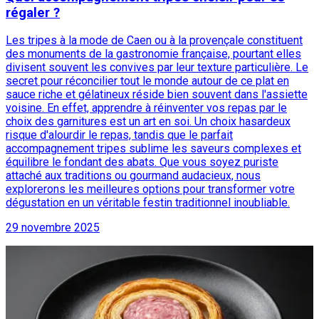
régaler ?
Les tripes à la mode de Caen ou à la provençale constituent
des monuments de la gastronomie française, pourtant elles
divisent souvent les convives par leur texture particulière. Le
secret pour réconcilier tout le monde autour de ce plat en
sauce riche et gélatineux réside bien souvent dans l'assiette
voisine. En effet, apprendre à réinventer vos repas par le
choix des garnitures est un art en soi. Un choix hasardeux
risque d'alourdir le repas, tandis que le parfait
accompagnement tripes sublime les saveurs complexes et
équilibre le fondant des abats. Que vous soyez puriste
attaché aux traditions ou gourmand audacieux, nous
explorerons les meilleures options pour transformer votre
dégustation en un véritable festin traditionnel inoubliable.
29 novembre 2025