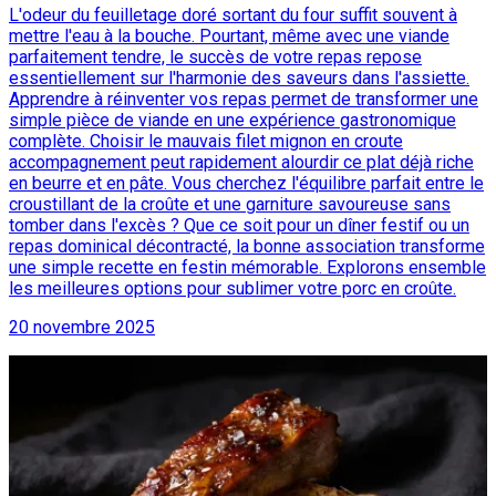
L'odeur du feuilletage doré sortant du four suffit souvent à
mettre l'eau à la bouche. Pourtant, même avec une viande
parfaitement tendre, le succès de votre repas repose
essentiellement sur l'harmonie des saveurs dans l'assiette.
Apprendre à réinventer vos repas permet de transformer une
simple pièce de viande en une expérience gastronomique
complète. Choisir le mauvais filet mignon en croute
accompagnement peut rapidement alourdir ce plat déjà riche
en beurre et en pâte. Vous cherchez l'équilibre parfait entre le
croustillant de la croûte et une garniture savoureuse sans
tomber dans l'excès ? Que ce soit pour un dîner festif ou un
repas dominical décontracté, la bonne association transforme
une simple recette en festin mémorable. Explorons ensemble
les meilleures options pour sublimer votre porc en croûte.
20 novembre 2025