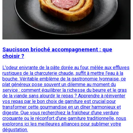
Saucisson brioché accompagnement : que
choisir ?
L'odeur enivrante de la pâte dorée au four, mêlée aux effluves
rustiques de la charcuterie chaude, suffit à mettre l'eau à la
bouche. Véritable emblème de la gastronomie lyonnaise, ce
plat généreux pose souvent un dilemme au moment du
service : comment équilibrer la richesse du beurre et le gras
de la viande sans alourdir le repas ? Apprendre à réinventer
vos repas par le bon choix de garniture est crucial pour
transformer cette gourmandise en un dîner harmonieux et
digeste. Que vous recherchiez la fraîcheur d'une verdure
croquante ou le réconfort d'une garniture traditionnelle, nous
explorons ici les meilleures alliances pour sublimer votre
dégustation.