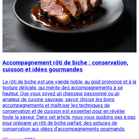
Accompagnement rôti de biche : conservation,
cuisson et idées gourmandes
Le rôti de biche est une viande noble, au goût prononcé et à la
texture délicate, qui mérite des accompagnements à sa
hauteur. Que vous soyez un chasseur passionné ou un
amateur de cuisine sauvage, savoir choisir les bons
accompagnements et maîtriser les techniques de
conservation et de cuisson est essentiel pour en révéler
toute la saveur. Dans cet article, nous vous guidons pas à pas
pour préparer un rôti de biche parfait, des astuces de
conservation aux idées d’accompagnements gourmands.